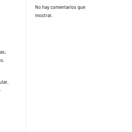
No hay comentarios que
mostrar.
as,
ño.
ular,
o