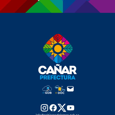
info@gobiernodelcanar.gob.ec