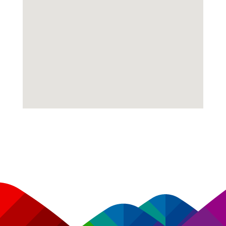
Descripción
Ruta
Cerro Zhunin
El Tambo
Descripción
Ruta
Colina Pinzhul
El Tambo
Descripción