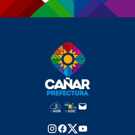
Ruta
Complejo arqueológico baños cañari inca
El Tambo
Descripción
Ruta
Estación de ferrocarril
El Tambo
Descripción
Ruta