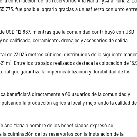
la construcción de los reservorios Ana María 1 y Ana María 2. La
155.773, fue posible lograrlo gracias a un esfuerzo conjunto entre
o de USD 112.837, mientras que la comunidad contribuyó con USD
 no calificada, cerramiento, drenajes y accesorios de salida.
al de 23.035 metros cúbicos, distribuidos de la siguiente maner
.521 m³. Entre los trabajos realizados destaca la colocación de 15.
ial que garantiza la impermeabilización y durabilidad de los
ica beneficiará directamente a 60 usuarios de la comunidad y
impulsando la producción agrícola local y mejorando la calidad de
de Ana María a nombre de los beneficiados expresó su
 la culminación de los reservorios con la instalación de la