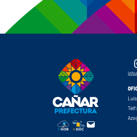
info
OFI
Luis
Telf
Azo