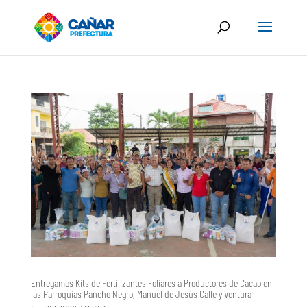
Entregamos Kits de Fertilizantes Foliares a Productores de Cacao en
las Parroquias Pancho Negro, Manuel de Jesús Calle y Ventura