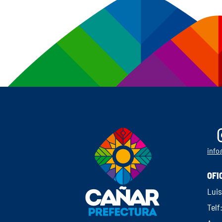
info
OFI
Luis
Telf