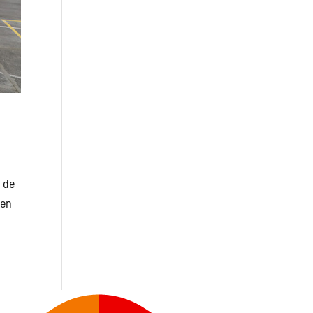
a de
 en