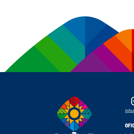
info
OFI