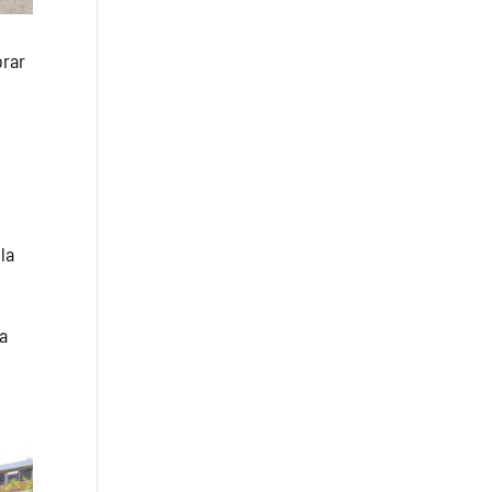
orar
n
la
va