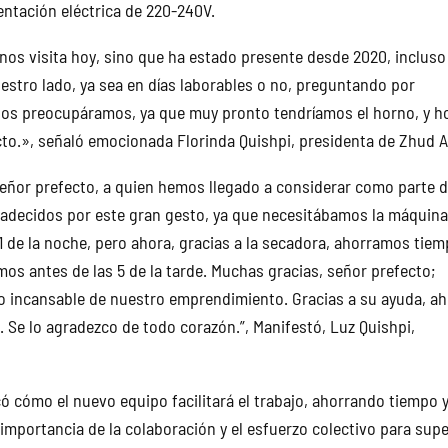
entación eléctrica de 220-240V.
nos visita hoy, sino que ha estado presente desde 2020, incluso
estro lado, ya sea en días laborables o no, preguntando por
os preocupáramos, ya que muy pronto tendríamos el horno, y h
to.», señaló emocionada Florinda Quishpi, presidenta de Zhud Al
señor prefecto, a quien hemos llegado a considerar como parte 
adecidos por este gran gesto, ya que necesitábamos la máquina
1 de la noche, pero ahora, gracias a la secadora, ahorramos tiem
mos antes de las 5 de la tarde. Muchas gracias, señor prefecto;
o incansable de nuestro emprendimiento. Gracias a su ayuda, a
 Se lo agradezco de todo corazón.”, Manifestó, Luz Quishpi,
có cómo el nuevo equipo facilitará el trabajo, ahorrando tiempo 
mportancia de la colaboración y el esfuerzo colectivo para sup