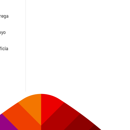
trega
oyo
icia