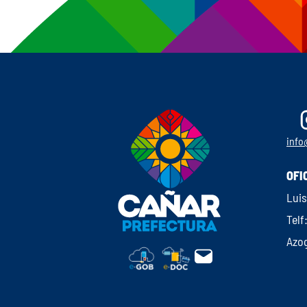
info
OFI
Luis
Telf
Azo