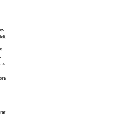
oy,
elí.
de
.
po.
hora
y
erar