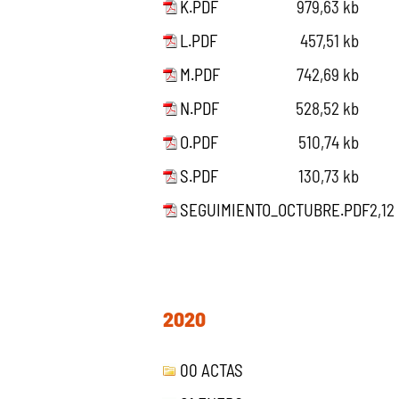
K.PDF
979,63 kb
L.PDF
457,51 kb
M.PDF
742,69 kb
N.PDF
528,52 kb
O.PDF
510,74 kb
S.PDF
130,73 kb
SEGUIMIENTO_OCTUBRE.PDF
2,12
2020
00 ACTAS