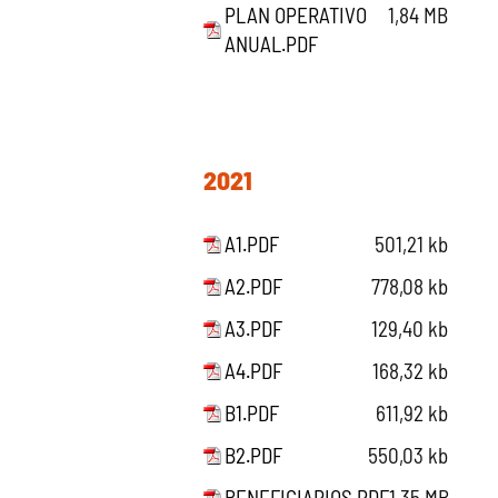
PLAN OPERATIVO
1,84 MB
ANUAL.PDF
2021
A1.PDF
501,21 kb
A2.PDF
778,08 kb
A3.PDF
129,40 kb
A4.PDF
168,32 kb
B1.PDF
611,92 kb
B2.PDF
550,03 kb
BENEFICIARIOS.PDF
1,35 MB