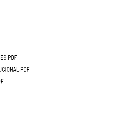
NES.PDF
UCIONAL.PDF
DF