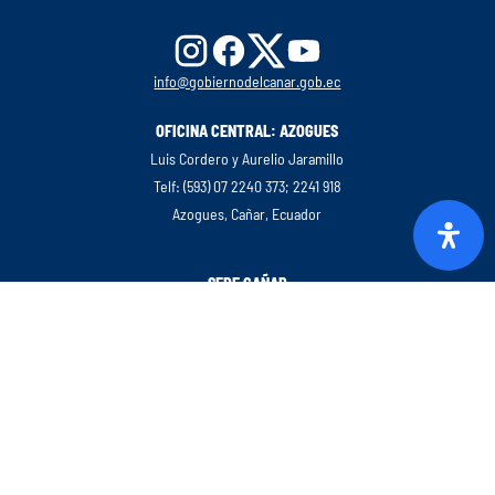
info@gobiernodelcanar.gob.ec
OFICINA CENTRAL: AZOGUES
Luis Cordero y Aurelio Jaramillo
Telf: (593) 07 2240 373; 2241 918
Azogues, Cañar, Ecuador
SEDE CAÑAR
Luis Cordero y Aurelio Jaramillo
Telf: (593) 07 2240 373; 2241 918
Azogues, Cañar, Ecuador
SEDE LA TRONCAL
Luis Cordero y Aurelio Jaramillo
Telf: (593) 07 2240 373; 2241 918