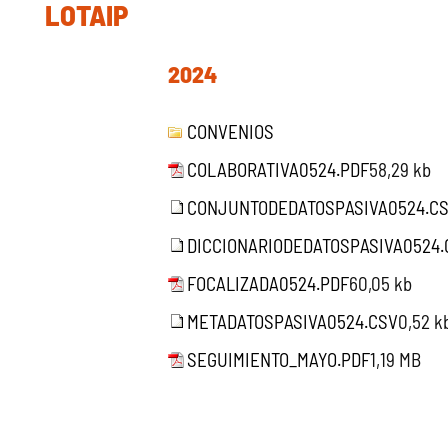
LOTAIP
2024
CONVENIOS
COLABORATIVA0524.PDF
58,29 kb
CONJUNTODEDATOSPASIVA0524.C
DICCIONARIODEDATOSPASIVA0524.
FOCALIZADA0524.PDF
60,05 kb
METADATOSPASIVA0524.CSV
0,52 k
SEGUIMIENTO_MAYO.PDF
1,19 MB